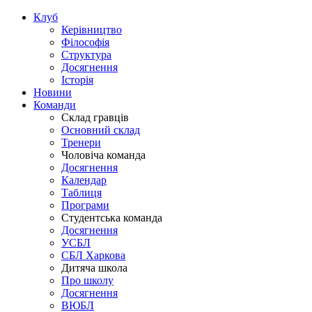
Клуб
Керівництво
Філософія
Структура
Досягнення
Історія
Новини
Команди
Склад гравців
Основний склад
Тренери
Чоловіча команда
Досягнення
Календар
Таблиця
Програми
Студентська команда
Досягнення
УСБЛ
СБЛ Харкова
Дитяча школа
Про школу
Досягнення
ВЮБЛ