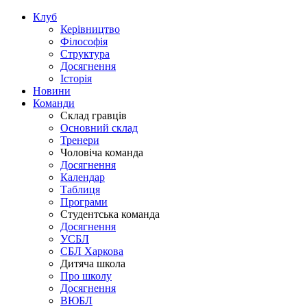
Клуб
Керівництво
Філософія
Структура
Досягнення
Історія
Новини
Команди
Склад гравців
Основний склад
Тренери
Чоловіча команда
Досягнення
Календар
Таблиця
Програми
Студентська команда
Досягнення
УСБЛ
СБЛ Харкова
Дитяча школа
Про школу
Досягнення
ВЮБЛ