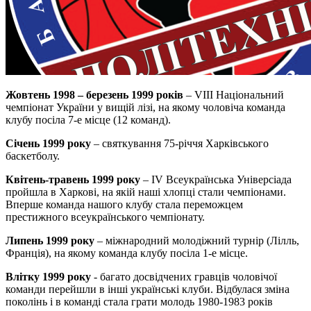
Жовтень 1998 – березень 1999 років
– VIII Національний
чемпіонат України у вищій лізі, на якому чоловіча команда
клубу посіла 7-е місце (12 команд).
Січень 1999 року
– святкування 75-річчя Харківського
баскетболу.
Квітень-травень 1999 року
– IV Всеукраїнська Універсіада
пройшла в Харкові, на якій наші хлопці стали чемпіонами.
Вперше команда нашого клубу стала переможцем
престижного всеукраїнського чемпіонату.
Липень 1999 року
– міжнародний молодіжний турнір (Лілль,
Франція), на якому команда клубу посіла 1-е місце.
Влітку 1999 року
- багато досвідчених гравців чоловічої
команди перейшли в інші українські клуби. Відбулася зміна
поколінь і в команді стала грати молодь 1980-1983 років