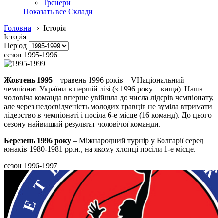
Тренери
Показать все Склади
Головна
› Історія
Історія
Період
сезон 1995-1996
Жовтень 1995
– травень 1996 років – VНаціональний
чемпіонат України в першій лізі (з 1996 року – вища). Наша
чоловіча команда вперше увійшла до числа лідерів чемпіонату,
але через недосвідченість молодих гравців не зуміла втримати
лідерство в чемпіонаті і посіла 6-е місце (16 команд). До цього
сезону найвищий результат чоловічої команди.
Березень 1996 року
– Міжнародний турнір у Болгарії серед
юнаків 1980-1981 рр.н., на якому хлопці посіли 1-е місце.
сезон 1996-1997