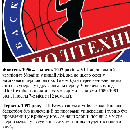
Жовтень 1996 – травень 1997 років
– VI Національний
чемпіонат України у вищій лізі, яка до цього сезону
називалася першою лігою. Також були перейменовані вища
ліга на суперлігу і друга ліга на першу. Чоловіча команда
«Політехнік» поповнилася молодими гравцями 1980-1981
рр.н. і посіла 7-е місце (12 команд).
Червень 1997 року
– III Всеукраїнська Універсіада. Вперше
баскетбол був включений до програми універсіади і турнір був
проведений у Кривому Розі, де наші хлопці посіли 2-е місце.
Перші медалі у всеукраїнських змаганнях студентів нашого
клубу.