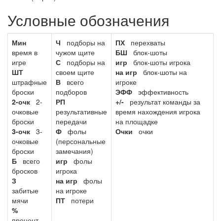
Условные обозначения
Мин
Ч
подборы на
ПХ
перехваты
время в
чужом щите
БШ
блок-шоты
игре
С
подборы на
игр
блок-шоты игрока
ШТ
своем щите
на игр
блок-шоты на
штрафные
В
всего
игроке
броски
подборов
ЭФФ
эффективность
2-очк
2-
РП
+/-
результат команды за
очковые
результативные
время нахождения игрока
броски
передачи
на площадке
3-очк
3-
Ф
фолы
Очки
очки
очковые
(персональные
броски
замечания)
Б
всего
игр
фолы
бросков
игрока
З
на игр
фолы
забитые
на игроке
мячи
ПТ
потери
%
процент