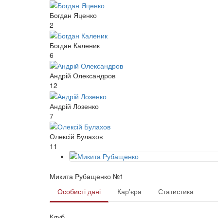
Богдан Яценко
2
Богдан Каленик
6
Андрій Олександров
12
Андрій Лозенко
7
Олексій Булахов
11
Микита Рубащенко №1
Особисті дані
Кар'єра
Статистика
Клуб