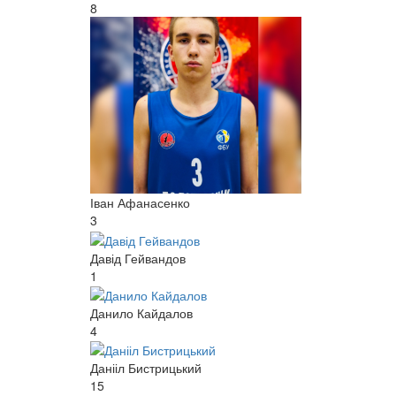
8
Іван Афанасенко
3
Давід Гейвандов
1
Данило Кайдалов
4
Данііл Бистрицький
15