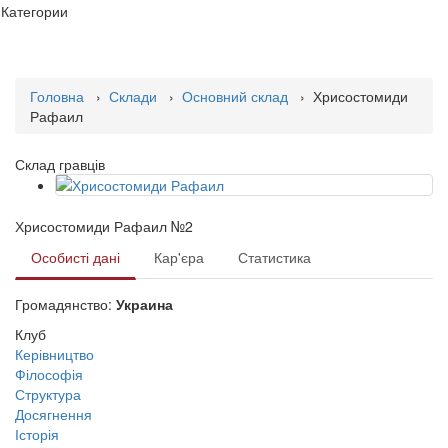
Категории
Головна
›
Склади
›
Основний склад
› Хрисостомиди
Рафаил
Склад гравців
Хрисостомиди Рафаил №2
Особисті дані
Кар'єра
Статистика
Громадянство:
Украина
Клуб
Керівництво
Філософія
Структура
Досягнення
Історія