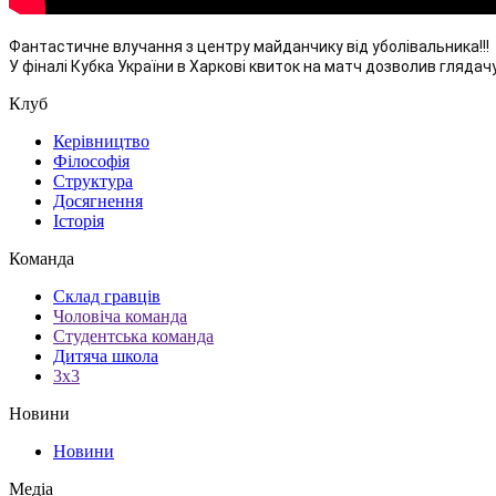
Фантастичне влучання з центру майданчику від уболівальника!!!

У фіналі Кубка України в Харкові квиток на матч дозволив глядач
Клуб
Керівництво
Філософія
Структура
Досягнення
Історія
Команда
Склад гравців
Чоловіча команда
Студентська команда
Дитяча школа
3х3
Новини
Новини
Медіа