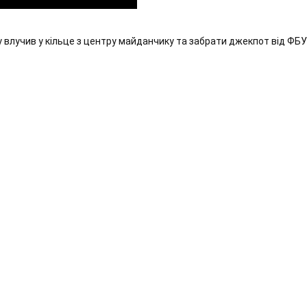
у влучив у кільце з центру майданчику та забрати джекпот від ФБУ 