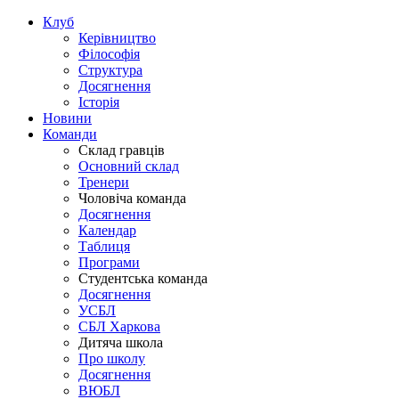
Клуб
Керівництво
Філософія
Структура
Досягнення
Історія
Новини
Команди
Склад гравців
Основний склад
Тренери
Чоловіча команда
Досягнення
Календар
Таблиця
Програми
Студентська команда
Досягнення
УСБЛ
СБЛ Харкова
Дитяча школа
Про школу
Досягнення
ВЮБЛ