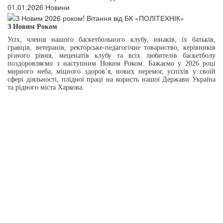
01.01.2026
Новини
З Новим Роком
Усіх, членів нашого баскетбольного клубу, юнаків, їх батьків,
гравців, ветеранів, ректорське-педагогічне товариство, керівників
різного рівня, меценатів клубу та всіх любителів баскетболу
поздоровляємо з наступним Новим Роком. Бажаємо у 2026 році
мирного неба, міцного здоров’я, нових перемог, успіхів у своїй
сфері діяльності, плідної праці на користь нашої Держави Україна
та рідного міста Харкова.