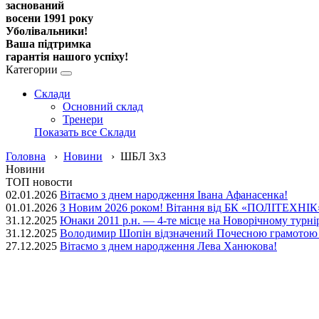
заснований
восени 1991 року
Уболівальники!
Ваша підтримка
гарантія нашого успіху!
Категории
Склади
Основний склад
Тренери
Показать все Склади
Головна
›
Новини
› ШБЛ 3х3
Новини
ТОП новости
02.01.2026
Вітаємо з днем народження Івана Афанасенка!
01.01.2026
З Новим 2026 роком! Вітання від БК «ПОЛІТЕХНІК
31.12.2025
Юнаки 2011 р.н. — 4-те місце на Новорічному турн
31.12.2025
Володимир Шопін відзначений Почесною грамотою Ф
27.12.2025
Вітаємо з днем народження Лева Ханюкова!