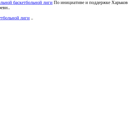
ольной баскетбольной лиги
По инициативе и поддержке Харьковс
евн..
етбольной лиги
..