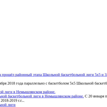
 прошёл районный этапа Школьной баскетбольной лиги 5х5 и 3х3
бря 2018 года параллельно с баскетболом 5х5 Школьной баскетб
ной баскетбольной лиги в Немышлянском районе.
С 20 января 
18-2019 г.г...