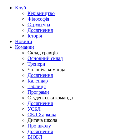
Клуб
Керівництво
Філософія
Структура
Досягнення
Історія
Новини
Команди
Склад гравців
Основний склад
Тренери
Чоловіча команда
Досягнення
Календар
Таблиця
Програми
Студентська команда
Досягнення
УСБЛ
СБЛ Харкова
Дитяча школа
Про школу
Досягнення
ВЮБЛ