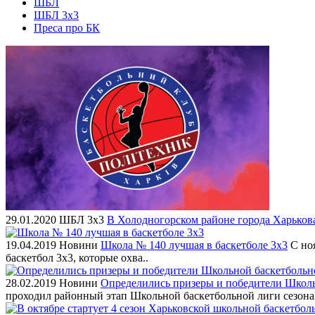
ШБЛ
ШБЛ 3х3
Преса про БК
29.01.2020
ШБЛ 3х3
В Холодногорском районе города Харькова
19.04.2019
Новини
Школа № 140 лучшая в баскетболе 3х3
С ноя
баскетбол 3х3, которые охва..
28.02.2019
Новини
Определились призеры и победители Школь
проходил районный этап Школьной баскетбольной лиги сезона 20