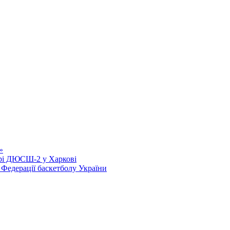
»
ірі ДЮСШ-2 у Харкові
едерації баскетболу України