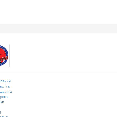
новини
ерліга
ша ліга
денти
ки
Л