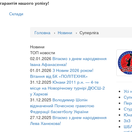
гарантія нашого успіху!
Склади
Головна
›
Новини
› Суперліга
Новини
ТОП новости
02.01.2026
Вітаємо з днем народження
Івана Афанасенка!
01.01.2026
З Новим 2026 роком!
Вітання від БК «ПОЛІТЕХНІК»
31.12.2025
Юнаки 2011 р.н. — 4-те
місце на Новорічному турнірі ДЮСШ-2
Усі 
у Харкові
Суп
31.12.2025
Володимир Шопін
Пер
відзначений Почесною грамотою
Сту
Федерації баскетболу України
Юна
27.12.2025
Вітаємо з днем народження
3x3
Лева Ханюкова!
ШБ