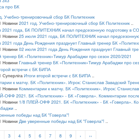
 3х3
са про БК
1
Новини
2021 год. Учебно-тренировочный сбор БК Политехник
..
1
Новини
25 июля 2021 года, БК ПОЛИТЕХНИК начал предсезонную 
1
Новини
02 июля 2021 года День Рождения празднует Главный тр
1
Новини
Главный тренер БК «Политехник»Тимур Арабаджи про сез
1
Суперліга
Итоги второй встречи с БК БИПА
..
1
Новини
Комментарии к матчу. БК «Политехник». Игрок: Станисла
1
Новини
1/8 ПЛЕЙ-ОФФ 2021. БК «Политехник» - БК «Говерла». Ком
абаджи
..
1
Новини
Две уверенные победы над БК "Говерла"!
..
2
3
4
5
6
7
8
9
›
››